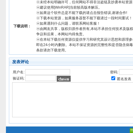
☉未经本站明确许可，任何网站不得非法盗链及抄袭本站资源
☉建议使用[WinRAR]当前较高版本解压。
☉如果这个软件总是不能下载的请点击报告错误,谢谢合作!
☉下载本站资源，如果服务器暂不能下载请过一段时间重试！
☉如果遇到什么问题，请联系网站客服！
下载说明：
☉由网友共享，版权归原作者所有,本站不承担任何技术及版
争议和后果，本网站均得免责。
☉在本站下载任何资源仅提供学习和研究其设计思想和原理参
即在24小时内删除。本站不保证资源的完整性和是否隐含病
条款请勿下载使用。
发表评论
用户名:
密码:
验证码:
匿名发表