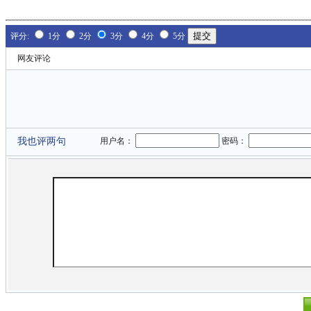
评分:
1分
2分
3分
4分
5分
网友评论
我也评两句
用户名：
密码：